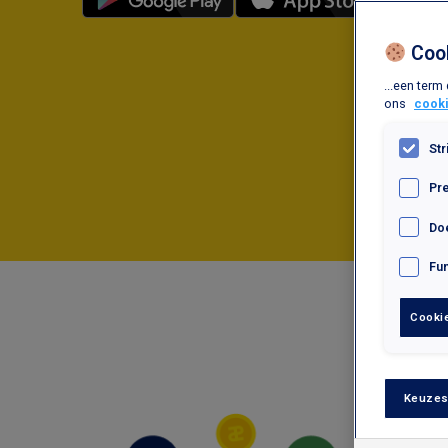
Coo
...een term
ons
cooki
Str
Pr
Do
Fu
Cookie
Keuzes
Z