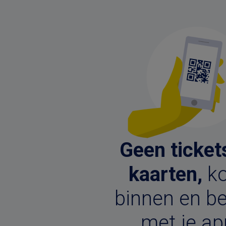
Geen ticket
kaarten,
k
binnen en be
met je ap