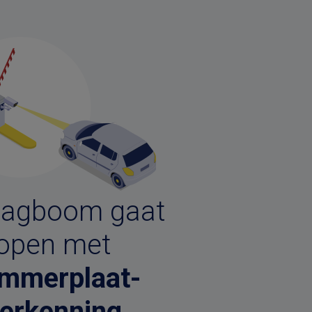
lagboom gaat
open met
mmerplaat-
erkenning