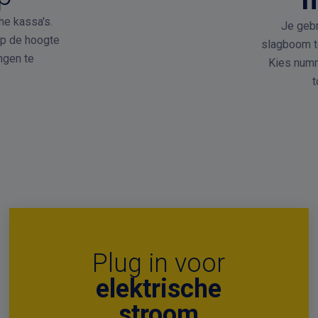
he kassa's.
Je geb
op de hoogte
slagboom te
ngen te
Kies numm
t
Plug in voor
elektrische
stroom