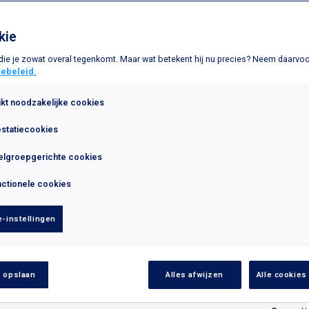
kie
 die je zowat overal tegenkomt. Maar wat betekent hij nu precies? Neem daarvoor
ebeleid.
ikt noodzakelijke cookies
estatiecookies
elgroepgerichte cookies
nctionele cookies
-instellingen
 opslaan
Alles afwijzen
Alle cookies
eg vaarwel