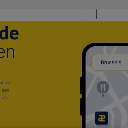
NL
FR
EN
 de
en
ntiële
s een
e en