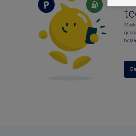
t
Maak 
gebru
betaa
De