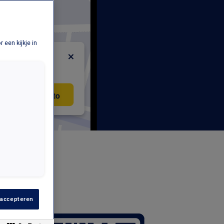
 een kijkje in
 accepteren