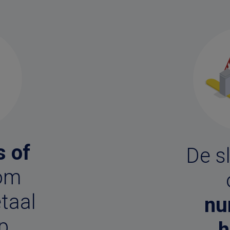
s of
De s
om
taal
nu
p
h