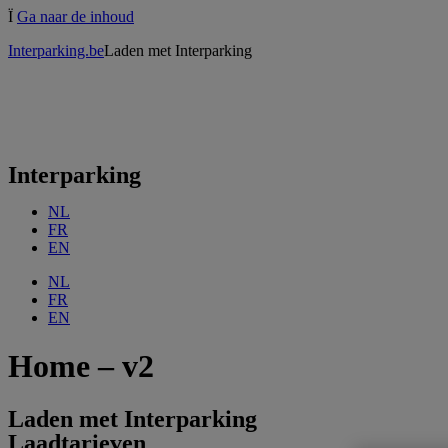
Ï
Ga naar de inhoud
Interparking.be
Laden met Interparking
Interparking
NL
FR
EN
NL
FR
EN
Home – v2
Laden met
Interparking
Laadtarieven