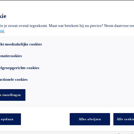
kie
 die je zowat overal tegenkomt. Maar wat betekent hij nu precies? Neem daarvoor een
id.
ikt noodzakelijke cookies
statiecookies
lgroepgerichte cookies
ctionele cookies
-instellingen
kan u extra kosten aanrekenen afhankelijk van uw abonnement
 opslaan
Alles afwijzen
Alle cooki
t (met en zonder Pcard+).