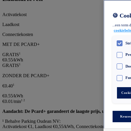
Activatiekost
🍪 Coo
Laadkost
...een term
cookiebele
Connectiekosten
Str
MET DE PCARD+
1
GRATIS
Pre
€0.55/kWh
1
GRATIS
Doe
ZONDER DE PCARD+
Fun
1
€0.40
Cookie
€0.55/kWh
1 2
€0.01/min
Aandacht: De Pcard+ garandeert de laagste prijs, uw provider 
Keuzes
¹ Behalve Parking Oudean NV:
Activatiekost €1, Laadkost €0,55/kWh, Connectiekosten: €0,01/minuu