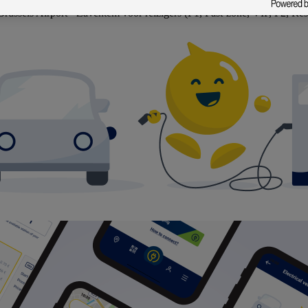
 Brussels Airport - Zaventem voor reizigers (P1, Fast-zone, VIP, P2, Re