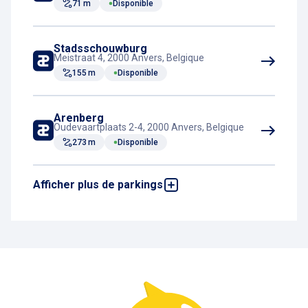
71 m
Disponible
Stadsschouwburg
Meistraat 4, 2000 Anvers, Belgique
155 m
Disponible
Arenberg
Oudevaartplaats 2-4, 2000 Anvers, Belgique
273 m
Disponible
Afficher plus de parkings
Meir-Opera
Sint-Jacobsmarkt 81-83, 2000 Anvers,
Belgique
423 m
Disponible
De Keyser
Van Ertbornstraat 13, 2060 Anvers, Belgique
425 m
Disponible