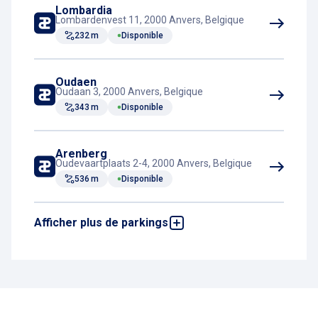
Lombardia
Lombardenvest 11, 2000 Anvers, Belgique
232 m
Disponible
Correspondance tram
Oudaen
Oudaan 3, 2000 Anvers, Belgique
343 m
Disponible
Arenberg
Oudevaartplaats 2-4, 2000 Anvers, Belgique
536 m
Disponible
Afficher plus de parkings
Horta
Hopland 24, 2000 Anvers, Belgique
551 m
Disponible
Stadsschouwburg
Meistraat 4, 2000 Anvers, Belgique