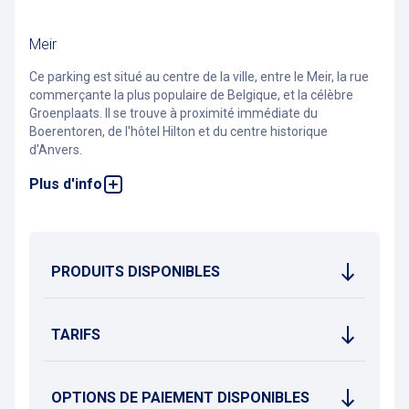
Meir
Ce parking est situé au centre de la ville, entre le Meir, la rue
commerçante la plus populaire de Belgique, et la célèbre
Groenplaats. Il se trouve à proximité immédiate du
Boerentoren, de l'hôtel Hilton et du centre historique
d'Anvers.
Plus d'info
Découvrez notre
car wash premium
dans ce parking.
PRODUITS DISPONIBLES
TARIFS
OPTIONS DE PAIEMENT DISPONIBLES