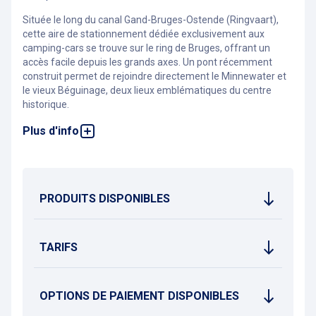
Située le long du canal Gand-Bruges-Ostende (Ringvaart),
cette aire de stationnement dédiée exclusivement aux
camping-cars se trouve sur le ring de Bruges, offrant un
accès facile depuis les grands axes. Un pont récemment
construit permet de rejoindre directement le Minnewater et
le vieux Béguinage, deux lieux emblématiques du centre
historique.
Plus d'info
Pensée pour les voyageurs en camping-car, cette aire
propose un cadre pratique et bien situé pour découvrir
Bruges tout en bénéficiant d’un stationnement adapté.
PRODUITS DISPONIBLES
TARIFS
OPTIONS DE PAIEMENT DISPONIBLES