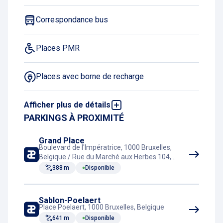
Correspondance bus
Places PMR
Places avec borne de recharge
Afficher plus de détails
GPL interdit
PARKINGS À PROXIMITÉ
Casiers automatisés
Grand Place
Boulevard de l'Impératrice, 1000 Bruxelles,
Belgique / Rue du Marché aux Herbes 104,
Toilettes
1000 Bruxelles, Belgique
388 m
Disponible
Correspondance train
Sablon-Poelaert
Place Poelaert, 1000 Bruxelles, Belgique
Correspondance tram
641 m
Disponible