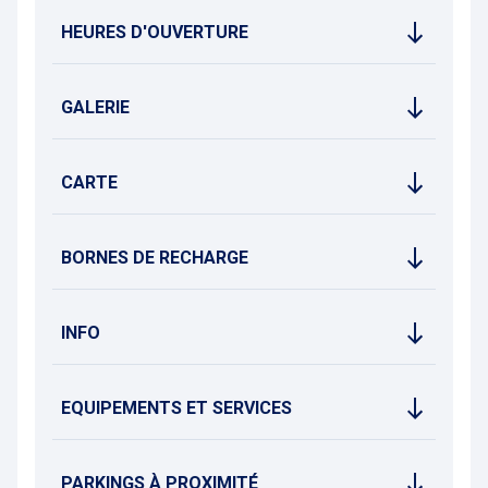
Le Mont des Arts, situé juste au-dessus, est un espace
HEURES D'OUVERTURE
culturel et paysager emblématique de Bruxelles, offrant une
vue panoramique sur la ville et la flêche de l'hôtel de ville de
la Grand-Place.
À quelques minutes à pied, on accède à la Gare Centrale, à la
GALERIE
place du musée, à la Grand-Place ainsi qu’au quartier des
musées.
Ce dernier regroupe plusieurs institutions prestigieuses, à
CARTE
quelques pas les unes des autres:
- le Palais des Beaux-Arts, plus connu sous le nom de Bozar
et conçu par Victor Horta, est un centre culturel
BORNES DE RECHARGE
multidisciplinaire emblématique de la vie artistique
bruxelloise;
- le Musée Magritte, entièrement dédié à l’œuvre du célèbre
peintre surréaliste belge René Magritte;
INFO
- le Musée des Instruments de musique, situé dans l’ancien
bâtiment de style Art nouveau des anciens magasins Old
England, abrite une collection de plus de 8 000 instruments;
EQUIPEMENTS ET SERVICES
- les Musées royaux des Beaux-Arts, rassemblant le Musée
d'Art ancien, le Musée d'Art moderne et le Musée Fin de
siècle, offre une plongée dans l'histoire de l'Art, du Moyen
Âge à nos jours, dans un cadre architectural remarquable.
PARKINGS À PROXIMITÉ