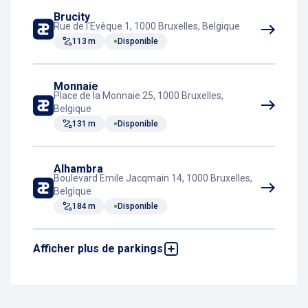
Acheter un ticket en ligne
Brucity
Rue de l'Evêque 1, 1000 Bruxelles, Belgique
113 m
Disponible
Toilettes
Correspondance tram
Monnaie
Place de la Monnaie 25, 1000 Bruxelles,
Belgique
131 m
Disponible
Alhambra
Boulevard Emile Jacqmain 14, 1000 Bruxelles,
Belgique
184 m
Disponible
Afficher plus de parkings
Ecuyer
Rue de l’Ecuyer 11-17, 1000 Bruxelles,
Belgique
204 m
Disponible