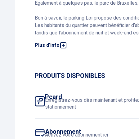
Egalement à quelques pas, le parc de Bruxelles, l
Bon à savoir, le parking Loi propose des conditi
Les habitants du quartier peuvent bénéficier d’
tandis que l’abonnement de nuit et week-end es
Plus d'info
Une réduction de 30 % s’applique sur le tarif ro
deux arrêts de métro. Il suffit, pour en profiter
le tarif de base et les véhicules électriques d’
Pour toute information complémentaire, vous p
PRODUITS DISPONIBLES
Pcard
Enregistrez-vous dès maintenant et profit
stationnement
Abonnement
Activez votre abonnement ici