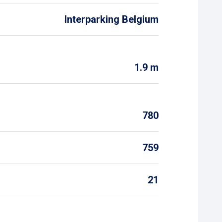
Interparking Belgium
1.9 m
s
780
759
21