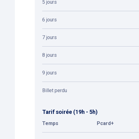
5 jours
6 jours
7 jours
8 jours
9 jours
Billet perdu
Tarif soirée (19h - 5h)
Temps
Pcard+