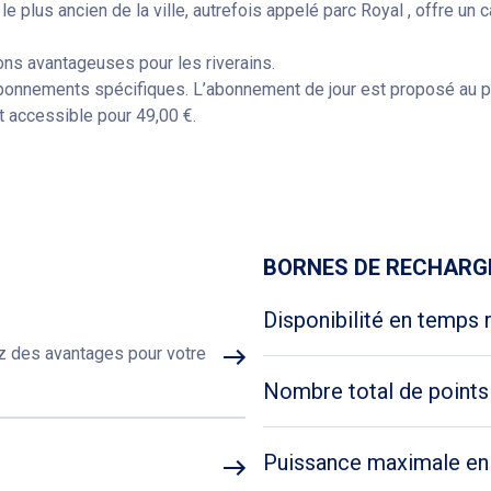
e plus ancien de la ville, autrefois appelé parc Royal , offre un 
ons avantageuses pour les riverains.
abonnements spécifiques. L’abonnement de jour est proposé au pr
t accessible pour 49,00 €.
tatif classique pour les usagers des transports en commun qui se
Obtenir un itinéraire
, de scanner sa carte Mobib à la borne de paiement. Par ailleurs, 
une remise de 25 % sur l’abonnement.
ouvez contacter
cob@interparking.com
.
BORNES DE RECHARG
Disponibilité en temps 
ez des avantages pour votre
Nombre total de points
Puissance maximale e