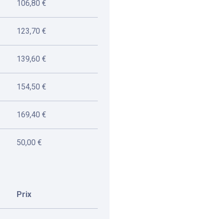
106,80 €
123,70 €
Botanique - Saint-
Boulevard du Jardin Bota
1,3 km
Disponible
139,60 €
154,50 €
169,40 €
50,00 €
Prix