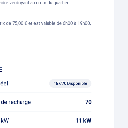
cadre verdoyant au cœur du quartier.
ix de 75,00 € et est valable de 6h00 à 19h00,
 rendent en centre-ville et parcourent au moins
les motos bénéficient d’une réduction de 50 % sur
E
réel
67/70 Disponible
 de recharge
70
n kW
11 kW