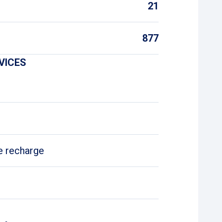
21
877
VICES
e recharge
ur VE