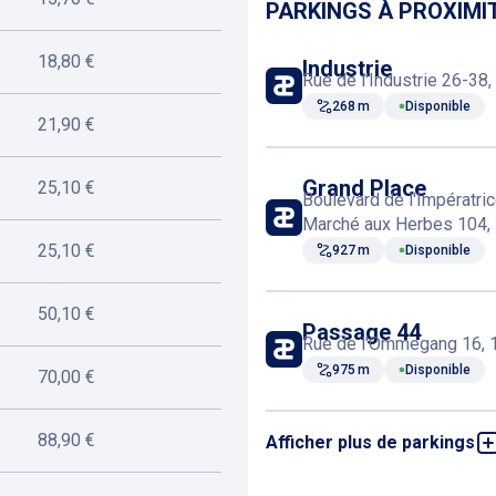
PARKINGS À PROXIMI
Toilettes
18,80 €
Industrie
Rue de l'Industrie 26-38,
268 m
Disponible
21,90 €
Correspondance tra
Grand Place
25,10 €
Boulevard de l'Impératri
Marché aux Herbes 104, 
25,10 €
927 m
Disponible
50,10 €
Passage 44
Rue de l'Ommegang 16, 1
975 m
Disponible
70,00 €
88,90 €
Afficher plus de parkings
2 Portes
Boulevard de Waterloo 2a
986 m
Disponible