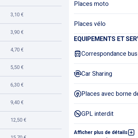
Places moto
3,10 €
Places vélo
3,90 €
EQUIPEMENTS ET SER
4,70 €
Correspondance bus
5,50 €
Car Sharing
6,30 €
Places avec borne d
9,40 €
GPL interdit
12,50 €
Afficher plus de détails
Abonnement nuit po
15,70 €