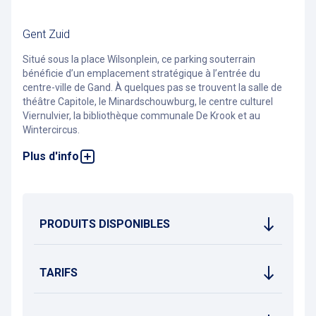
Gent Zuid
Situé sous la place
Wilsonplein
, ce parking souterrain
bénéficie d’un emplacement stratégique à l’entrée du
centre-ville de Gand. À quelques pas se trouvent la salle de
théâtre Capitole, le Minardschouwburg, le centre culturel
Viernulvier,
la bibliothèque communale De Krook et au
Wintercircus.
Plus d'info
Avec sa très grande capacité de 1043 places et ses 67
bornes de recharge pour véhicules électriques, Gent Zuid est
l’un des parkings les plus vastes de la ville. Il est accessible
24h/24 et 7j/7, et propose des formules d’abonnement
adaptées aux étudiants et aux visiteurs réguliers.
PRODUITS DISPONIBLES
Le parking est également bien connecté au réseau de
transports en commun, avec plusieurs arrêts de bus et de
tram à proximité, permettant de poursuivre facilement son
trajet vers d’autres quartiers ou points d’intérêt.
TARIFS