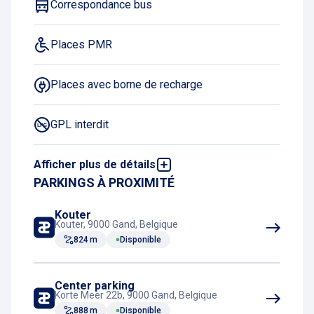
Correspondance bus
Places PMR
Places avec borne de recharge
GPL interdit
Afficher plus de détails
Acheter un ticket en ligne
PARKINGS À PROXIMITÉ
Toilettes
Kouter
Kouter, 9000 Gand, Belgique
824 m
Disponible
Correspondance tram
Center parking
Korte Meer 22b, 9000 Gand, Belgique
888 m
Disponible