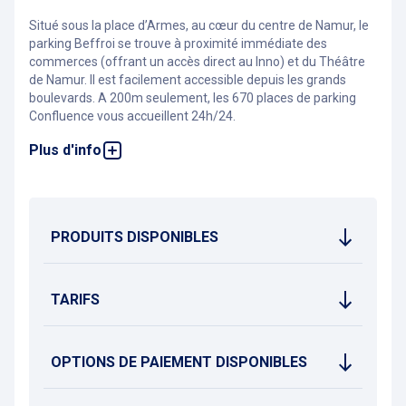
Situé sous la place d’Armes, au cœur du centre de Namur, le
parking Beffroi se trouve à proximité immédiate des
commerces (offrant un accès direct au Inno) et du Théâtre
de Namur. Il est facilement accessible depuis les grands
boulevards. A 200m seulement, les 670 places de parking
Confluence vous accueillent 24h/24.
Plus d'info
Le parking propose 12 bornes de recharge pour véhicules
électriques.
À moins de cinq minutes à pied, vous rejoignez le Delta
(espace culturel polyvalent qui accueille des spectacles,
expositions et événements artistiques), le téléphérique,
PRODUITS DISPONIBLES
l’office du tourisme, ainsi que les magasins et restaurants du
centre-ville et de la place de l’Ange.
Le Beffroi et la Bourse (salle de conférences et congrès), le
piétonnier, la Citadelle et le Parlement de Wallonie sont
TARIFS
également accessibles à pied depuis le parking.
OPTIONS DE PAIEMENT DISPONIBLES