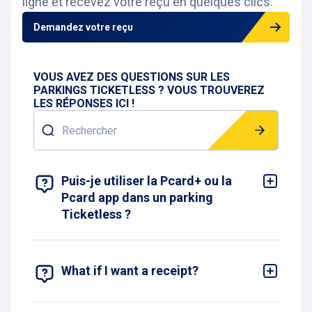
ligne et recevez votre reçu en quelques clics.
Demandez votre reçu
VOUS AVEZ DES QUESTIONS SUR LES
PARKINGS TICKETLESS ? VOUS TROUVEREZ
LES RÉPONSES ICI !
Rechercher
AFFICHER 5 RÉSULTAT(S)
Puis-je utiliser la Pcard+ ou la
Pcard app dans un parking
Ticketless ?
Oui, c'est possible. Pcard+ et la Pcard app
fonctionnent parfaitement avec un parking
Ticketless. En plus de la même expérience sans
ticket, elles offrent des avantages
What if I want a receipt?
supplémentaires tels que des paiements plus
You can easily request a
receipt online
. Just fill
rapides, des réductions exclusives et des reçus
out our quick form with your license plate number
numériques.