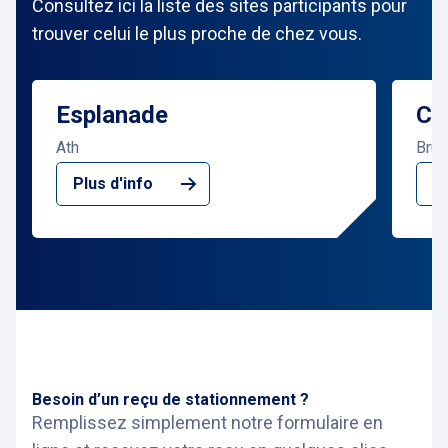
Consultez ici la liste des sites participants pour
trouver celui le plus proche de chez vous.
Esplanade
Ch
Ath
Brux
Plus d'info
Pl
Besoin d’un reçu de stationnement ?
Remplissez simplement notre formulaire en