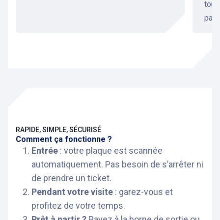
touc
papi
RAPIDE, SIMPLE, SÉCURISÉ
Comment ça fonctionne ?
Entrée
: votre plaque est scannée
automatiquement. Pas besoin de s’arrêter ni
de prendre un ticket.
Pendant votre visite
: garez-vous et
profitez de votre temps.
Prêt à partir ?
Payez à la borne de sortie ou