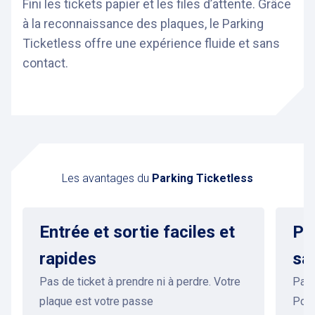
Fini les tickets papier et les files d’attente. Grâce
à la reconnaissance des plaques, le Parking
Ticketless offre une expérience fluide et sans
contact.
Les avantages du
Parking Ticketless
Entrée et sortie faciles et
Pa
rapides
sa
Pas de ticket à prendre ni à perdre. Votre
Paye
plaque est votre passe
Pcar