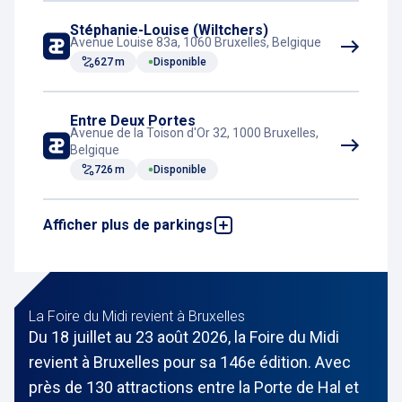
Correspondance tram
Stéphanie-Louise (Wiltchers)
Avenue Louise 83a, 1060 Bruxelles, Belgique
627 m
Disponible
Entre Deux Portes
Avenue de la Toison d'Or 32, 1000 Bruxelles,
Belgique
726 m
Disponible
Afficher plus de parkings
Toison d'Or
Avenue de la Toison d'Or 20, 1000 Bruxelles,
Belgique
760 m
Disponible
La Foire du Midi revient à Bruxelles
Du 18 juillet au 23 août 2026, la Foire du Midi
Albertine-Square
Place de la Justice 16, 1000 Bruxelles,
revient à Bruxelles pour sa 146e édition. Avec
Belgique
près de 130 attractions entre la Porte de Hal et
1,2 km
Disponible