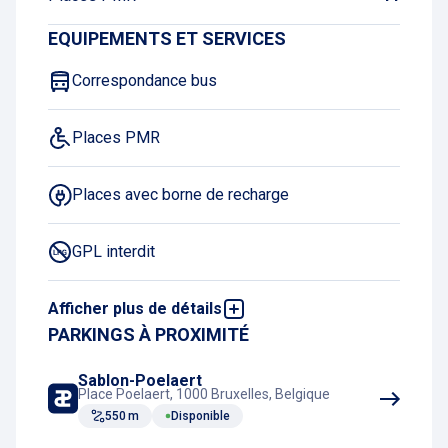
EQUIPEMENTS ET SERVICES
Correspondance bus
Places PMR
Places avec borne de recharge
GPL interdit
Afficher plus de détails
Abonnement nuit pour VE
PARKINGS À PROXIMITÉ
Acheter un ticket en ligne
Sablon-Poelaert
Place Poelaert, 1000 Bruxelles, Belgique
550 m
Disponible
Toilettes