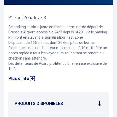
P1 Fast Zone level 3
Ce parking se situe juste en face du terminal de départ de
Brussels Airport, accessible 24/7 depuis l’A201 via le parking
P1 Front en suivant la signalisation ‘Fast Zone’.
Disposant de 166 places, dont 36 équipées de bornes
électriques, et d’une hauteur maximale de 2,10 m, il offre un
accès rapide à tous les voyageurs souhaitant se rendre au
check-in sans attendre.
Les détenteurs de Pcard profitent d’une remise exclusive de
10 %.
Plus d'info
Pour trouver le parking qui vous convient le mieux à Brussels
Airport, visitez
notre site web
.
PRODUITS DISPONIBLES