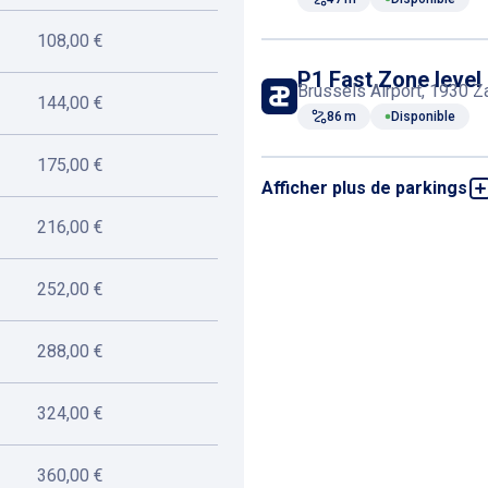
108,00 €
P1 Fast Zone level
Brussels Airport, 1930 
144,00 €
86 m
Disponible
175,00 €
Afficher plus de parkings
P Lock
Brussels Airport, 1930 
216,00 €
103 m
Disponible
252,00 €
P2 Economy
Brussels Airport, 1930 
288,00 €
165 m
Disponible
324,00 €
360,00 €