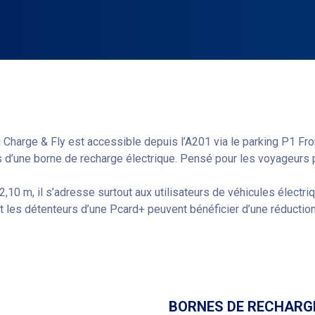
 Charge & Fly est accessible depuis l’A201 via le parking P1 Fron
s d’une borne de recharge électrique. Pensé pour les voyageurs 
10 m, il s’adresse surtout aux utilisateurs de véhicules électr
 les détenteurs d’une Pcard+ peuvent bénéficier d’une réduction
ux à Brussels Airport, visitez
notre site web
.
Obtenir un itinéraire
BORNES DE RECHARG