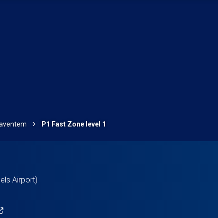
 Zaventem
P1 Fast Zone level 1
ls Airport)