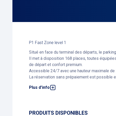
P1 Fast Zone level 1
Situé en face du terminal des départs, le parking
Il met à disposition 168 places, toutes équipée
de départ et confort premium.
Accessible 24/7 avec une hauteur maximale de 2,
La réservation sans prépaiement est possible et
Plus d'info
Pour trouver le parking qui vous convient le mie
PRODUITS DISPONIBLES