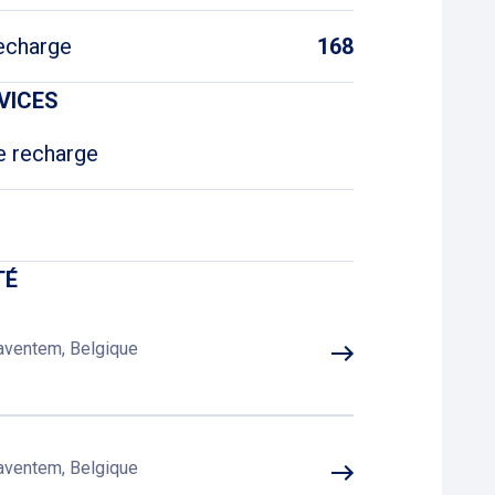
echarge
168
VICES
e recharge
TÉ
Zaventem, Belgique
Zaventem, Belgique