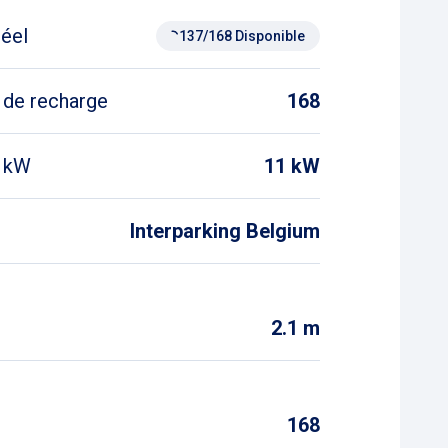
réel
137/168 Disponible
 de recharge
168
n kW
11 kW
Interparking Belgium
2.1 m
s
168