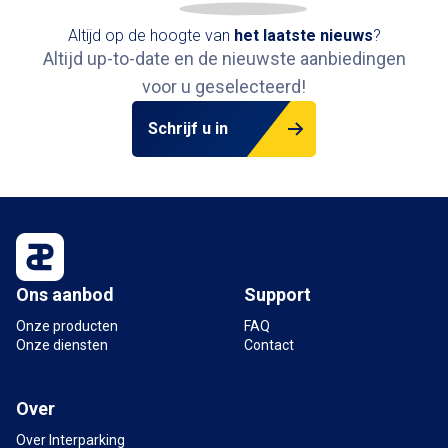
Altijd op de hoogte van
het
laatste nieuws
?
Altijd up-to-date en de nieuwste aanbiedingen
voor u geselecteerd!
Schrijf u in
Ons aanbod
Support
Onze producten
FAQ
Onze diensten
Contact
Over
Over Interparking