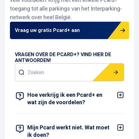
toegang tot alle parkings van het Interparking-
netwerk over heel België.
Vraag uw gratis Pcard+ aan
VRAGEN OVER DE PCARD+? VIND HIER DE
ANTWOORDEN!
Zoeken
18 RESULTATEN WEERGEVEN
Hoe verkrijg ik een Pcard+ en
wat zijn de voordelen?
Alle aanvragen worden gedaan via:
www.pcard.be
De voordelen van de Pcard+:
Gebruiksgemak
Mijn Pcard werkt niet. Wat moet
Betaling bij de machines is niet meer nodig
ik doen?
Wisselgeld hebben is niet meer nodig