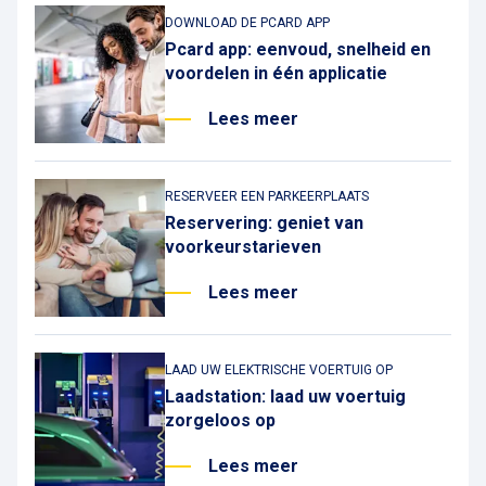
Pcard alleen te scannen bij de in- en
uitgangsterminal om een ander voertuig te
DOWNLOAD DE PCARD APP
kunnen gebruiken.
Pcard app: eenvoud, snelheid en
Houd er rekening mee dat kentekenherkenning
voordelen in één applicatie
een extra service is die door Interparking wordt
aangeboden. Daarom raden we u aan om altijd
Lees meer
de bijbehorende Pcard in het voertuig te hebben
voor het geval de kentekenherkenning niet werkt.
Het is belangrijk om te weten dat er slechts één
kenteken aan een Pcard kan worden gekoppeld
RESERVEER EEN PARKEERPLAATS
en dat hetzelfde kenteken niet aan meerdere
Reservering: geniet van
Pcards kan worden gekoppeld.
voorkeurstarieven
Lees meer
LAAD UW ELEKTRISCHE VOERTUIG OP
Laadstation: laad uw voertuig
zorgeloos op
Lees meer