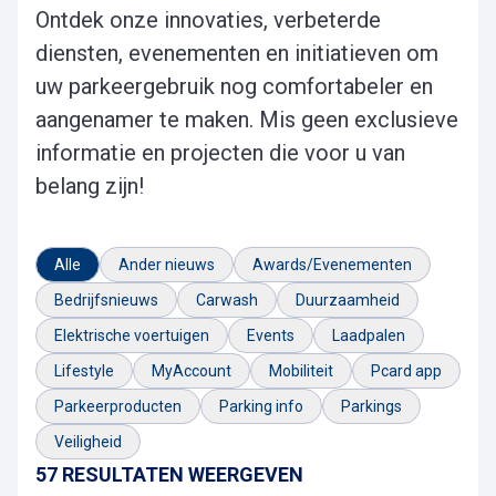
Ontdek onze innovaties, verbeterde
diensten, evenementen en initiatieven om
uw parkeergebruik nog comfortabeler en
aangenamer te maken. Mis geen exclusieve
informatie en projecten die voor u van
belang zijn!
Alle
Ander nieuws
Awards/Evenementen
Bedrijfsnieuws
Carwash
Duurzaamheid
Elektrische voertuigen
Events
Laadpalen
Lifestyle
MyAccount
Mobiliteit
Pcard app
Parkeerproducten
Parking info
Parkings
Veiligheid
57 RESULTATEN WEERGEVEN