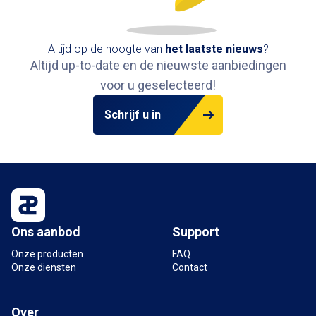
Altijd op de hoogte van
het
laatste nieuws
?
Altijd up-to-date en de nieuwste aanbiedingen
voor u geselecteerd!
Schrijf u in
Ons aanbod
Support
Onze producten
FAQ
Onze diensten
Contact
Over