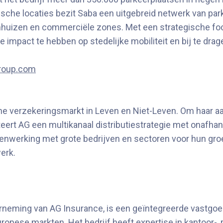
ische locaties bezit Saba een uitgebreid netwerk van par
huizen en commerciële zones. Met een strategische focu
eve impact te hebben op stedelijke mobiliteit en bij te 
roup.com
sche verzekeringsmarkt in Leven en Niet-Leven. Om haar 
eert AG een multikanaal distributiestrategie met onafhan
enwerking met grote bedrijven en sectoren voor hun gro
erk.
neming van AG Insurance, is een geïntegreerde vastgoedop
ese markten. Het bedrijf heeft expertise in kantoor-, ret