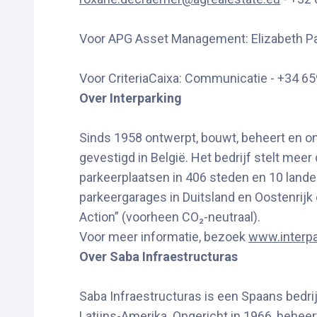
Voor APG Asset Management: Elizabeth P
Voor CriteriaCaixa: Communicatie - +34 65
Over Interparking
Sinds 1958 ontwerpt, bouwt, beheert en o
gevestigd in België. Het bedrijf stelt m
parkeerplaatsen in 406 steden en 10 landen.
parkeergarages in Duitsland en Oostenrijk
Action” (voorheen CO₂-neutraal).
Voor meer informatie, bezoek
www.interp
Over Saba Infraestructuras
Saba Infraestructuras is een Spaans bedrij
Latijns-Amerika. Opgericht in 1966, beheer