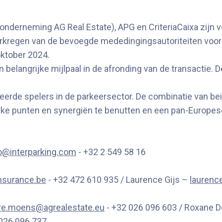
onderneming AG Real Estate), APG en CriteriaCaixa zijn v
regen van de bevoegde mededingingsautoriteiten voor de
oktober 2024.
elangrijke mijlpaal in de afronding van de transactie. D
erde spelers in de parkeersector. De combinatie van beid
erke punten en synergiën te benutten en een pan-Europese
o@interparking.com
- +32 2 549 58 16
nsurance.be
- +32 472 610 935 / Laurence Gijs –
laurenc
re.moens@agrealestate.eu
- +32 026 096 603 / Roxane 
026 096 737