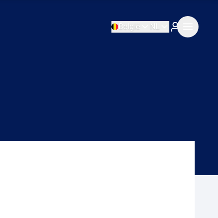
België
NL