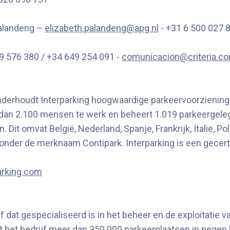
alandeng –
elizabeth.palandeng@apg.nl
- +31 6 500 027 
9 576 380 / +34 649 254 091 -
comunicacion@criteria.c
nderhoudt Interparking hoogwaardige parkeervoorzieninge
eer dan 2.100 mensen te werk en beheert 1.019 parkeerg
 Dit omvat België, Nederland, Spanje, Frankrijk, Italië, 
 onder de merknaam Contipark. Interparking is een gecert
arking.com
f dat gespecialiseerd is in het beheer en de exploitatie 
t het bedrijf meer dan 350.000 parkeerplaatsen in negen l