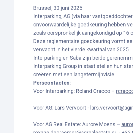
Brussel, 30 juni 2025
Interparking, AG (via haar vastgoeddochter
onvoorwaardelijke goedkeuring hebben verk
zoals oorspronkelijk aangekondigd op 16 
Deze reglementaire goedkeuring vormt een b
verwacht in het vierde kwartaal van 2025.
Interparking en Saba zijn beide gerenomme
Interparking Group in staat stellen hun st
creëren met een langetermijnvisie.
Perscontacten:
Voor Interparking: Roland Cracco –
rcracc
Voor AG: Lars Vervoort -
lars.vervoort@agi
Voor AG Real Estate: Aurore Moens –
auro
roxane.decraemer@agrealestate.eu
- +32 