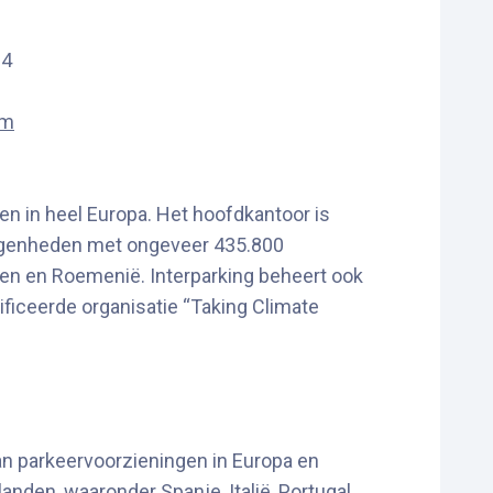
84
om
n in heel Europa. Het hoofdkantoor is
elegenheden met ongeveer 435.800
Polen en Roemenië. Interparking beheert ook
ificeerde organisatie “Taking Climate
van parkeervoorzieningen in Europa en
anden, waaronder Spanje, Italië, Portugal,