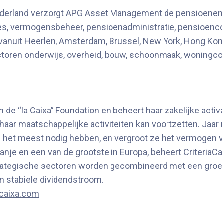
Nederland verzorgt APG Asset Management de pensioenen
es, vermogensbeheer, pensioenadministratie, pensioen
nuit Heerlen, Amsterdam, Brussel, New York, Hong Kon
oren onderwijs, overheid, bouw, schoonmaak, woningcorp
 de “la Caixa” Foundation en beheert haar zakelijke activa
aar maatschappelijke activiteiten kan voortzetten. Jaar 
 het meest nodig hebben, en vergroot ze het vermogen va
je en een van de grootste in Europa, beheert CriteriaCaix
trategische sectoren worden gecombineerd met een groe
en stabiele dividendstroom.
acaixa.com