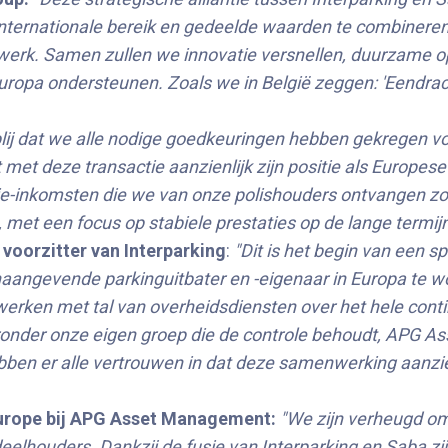
, internationale bereik en gedeelde waarden te combinere
werk. Samen zullen we innovatie versnellen, duurzame o
ropa ondersteunen. Zoals we in België zeggen: 'Eendracht
blij dat we alle nodige goedkeuringen hebben gekregen vo
met deze transactie aanzienlijk zijn positie als Europese u
ie-inkomsten die we van onze polishouders ontvangen zor
 met een focus op stabiele prestaties op de lange termijn
voorzitter van Interparking
:
"Dit is het begin van een 
naangevende parkinguitbater en -eigenaar in Europa te w
 werken met tal van overheidsdiensten over het hele con
aronder onze eigen groep die de controle behoudt, AP
bben er alle vertrouwen in dat deze samenwerking aanzie
 Europe bij APG Asset Management:
"We zijn verheugd om
houders. Dankzij de fusie van Interparking en Saba zij