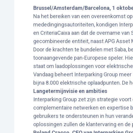
Brussel/Amsterdam/Barcelona, 1 oktobe
Na het bereiken van een overeenkomst op 
mededingingsautoriteiten, kondigen Inter
en CriteriaCaixa aan dat de overname van 
gecombineerde entiteit, naast APG Asset 
Door de krachten te bundelen met Saba, be
toonaangevende pan-Europese speler. Hierdo
staat om laadoplossingen voor elektrische
Vandaag beheert Interparking Group meer d
bijna 8.000 elektrische oplaadpunten. De ho
Langetermijnvisie en ambities
Interparking Group zet zijn strategie voort 
complementaire netwerken en expertise bev
gebruikers te ondersteunen in hun verander
oplossingen zullen de klantervaring en de 
Roland Cracco, CEO van Interparking Gr