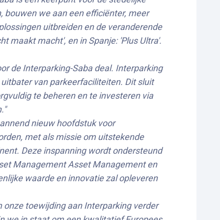
n, bouwen we aan een efficiënter, meer
plossingen uitbreiden en de veranderende
 maakt macht', en in Spanje: 'Plus Ultra'.
or de Interparking-Saba deal. Interparking
itbater van parkeerfaciliteiten. Dit sluit
gvuldig te beheren en te investeren via
."
spannend nieuw hoofdstuk voor
orden, met als missie om uitstekende
tinent. Deze inspanning wordt ondersteund
G Asset Management Asset Management en
nlijke waarde en innovatie zal opleveren
 onze toewijding aan Interparking verder
n we in staat om een kwalitatief Europees