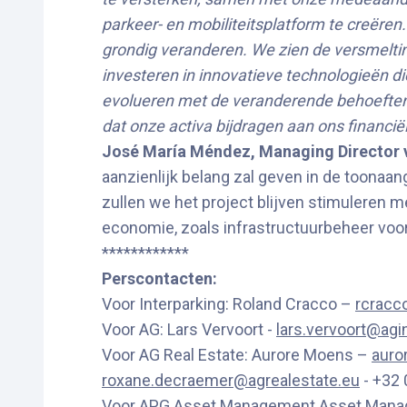
parkeer- en mobiliteitsplatform te creëren
grondig veranderen. We zien de versmelti
investeren in innovatieve technologieën die
evolueren met de veranderende behoeften 
dat onze activa bijdragen aan ons financi
José María Méndez, Managing Director v
aanzienlijk belang zal geven in de toona
zullen we het project blijven stimuleren m
economie, zoals infrastructuurbeheer voor 
************
Perscontacten:
Voor Interparking: Roland Cracco –
rcracc
Voor AG: Lars Vervoort -
lars.vervoort@agi
Voor AG Real Estate: Aurore Moens –
auro
roxane.decraemer@agrealestate.eu
- +32 
Voor APG Asset Management Asset Man