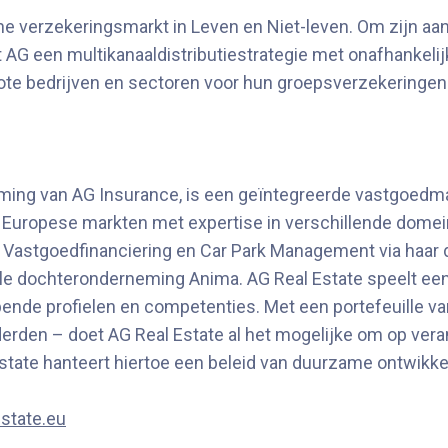
che verzekeringsmarkt in Leven en Niet-leven. Om zijn a
t AG een multikanaaldistributiestrategie met onafhankel
ote bedrijven en sectoren voor hun groepsverzekeringen
ng van AG Insurance, is een geïntegreerde vastgoedmakela
ropese markten met expertise in verschillende domeinen
 Vastgoedfinanciering en Car Park Management via haar
le dochteronderneming Anima. AG Real Estate speelt een h
de profielen en competenties. Met een portefeuille van
 derden – doet AG Real Estate al het mogelijke om op ve
state hanteert hiertoe een beleid van duurzame ontwikk
state.eu