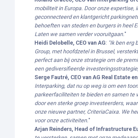
mobiliteit in Europa. Door onze expertise
geconnecteerd en klantgericht parkingnet
behoeften van steden en burgers in heel Eu
Laten we samen verder vooruitgaan.
"
Heidi Delobelle, CEO van AG
:
"Ik ben erg 
Group, met hoofdzetel in Brussel, versterkt 
perfect aan bij onze strategie om de prem
een gediversifieerde investeringsstrategie,
Serge Fautré, CEO van AG Real Estate en 
Interparking, dat nu op weg is om een too
parkeerfaciliteiten te bieden en samen te
door een sterke groep investeerders, wa
onze nieuwe partner, CriteriaCaixa. We he
voor onze activiteiten.
"
Arjan Reinders, Head of Infrastructure
te versterken, samen met onze medeaandeel