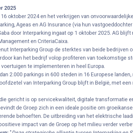
r 2025
16 oktober 2024 en het verkrijgen van onvoorwaardelij
parking, Ageas en AG Insurance (via hun vastgoeddochte
Saba door Interparking ingaat op 1 oktober 2025. AG bli
Management en CriteriaCaixa.
nut Interparking Group de sterktes van beide bedrijven o
or kan het bedrijf volop profiteren van toekomstige stede
 voertuigen te implementeren in heel Europa.
an 2.000 parkings in 600 steden in 16 Europese landen,
ofdzetel van Interparking Group blijft in België, met een 
die gericht is op servicekwaliteit, digitale transformatie 
indt de Groep zich in een ideale positie om groeikanse
ende behoeften. De uitbreiding van het elektrische laadn
positieve impact van de Groep op het milieu verder verbe
oup:
"
Deze strategische alliantie tussen Interparking en S