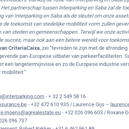
. Het partnerschap tussen Interparking en Saba zal de toe
ng van Interparking en Saba als de sleutel om onze asse
 de toekomst van stedelijke mobiliteit vorm zullen geven.
van steden en gemeenschappen. Terwijl we onze activite
ële succes, maar ook aan een betere wereld voor toekoms
an CriteriaCaixa
, zei "tevreden te zijn met de afronding
angevende pan-Europese uitbater van parkeerfaciliteite
et een langetermijnvisie en zo de Europese industrie ver
mobiliteit."
o@interparking.com
- + 32 2 549 58 16
nsurance.be
- +32 472 610 935 / Laurence Gijs –
laurenc
re.moens@agrealestate.eu
- +32 026 096 603 / Roxane 
026 096 737
agement:
Robert
Bakker - +31 6 462 961 89