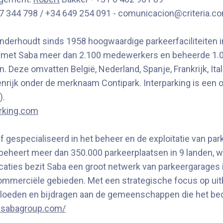
37 344 798 / +34 649 254 091 - comunicacion@criteria.c
 onderhoudt sinds 1958 hoogwaardige
parkeerfaciliteiten
i
sie met Saba meer dan 2.100 medewerkers en beheerde 1
. Deze omvatten België, Nederland, Spanje, Frankrijk, Ita
nrijk onder de merknaam Contipark. Interparking is een o
).
rking.com
 gespecialiseerd in het beheer en de exploitatie van parke
 beheert meer dan 350.000 parkeerplaatsen in 9 landen, waa
caties bezit Saba een groot netwerk van parkeergarages 
merciële gebieden. Met een strategische focus op uitbre
ïnvloeden en bijdragen aan de gemeenschappen die het bed
.sabagroup.com/