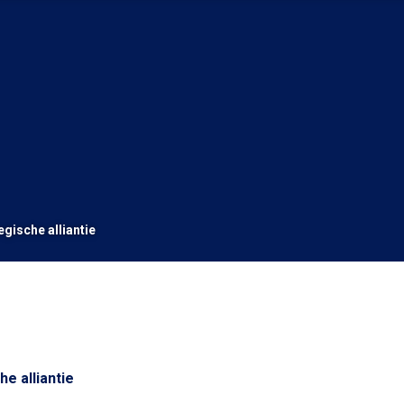
gische alliantie
e alliantie