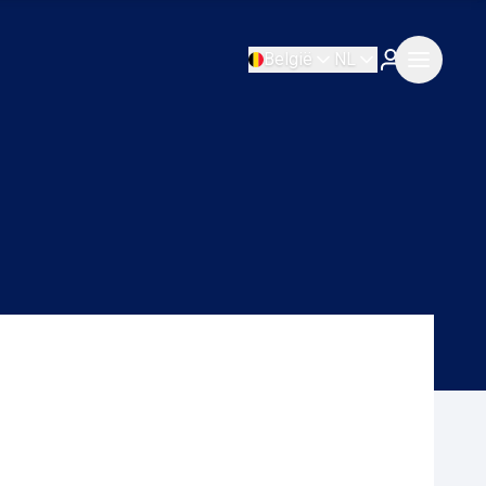
België
NL