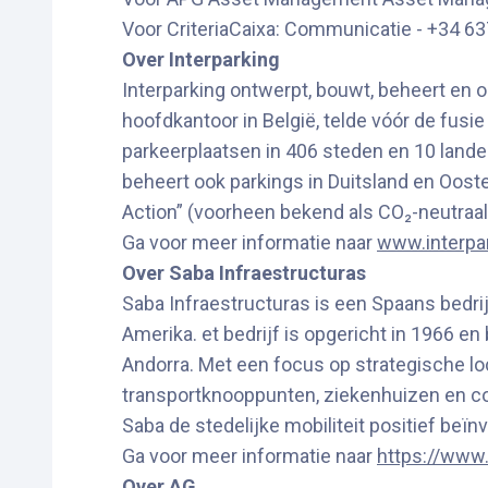
Voor CriteriaCaixa: Communicatie - +34 6
Over Interparking
Interparking ontwerpt, bouwt, beheert en
hoofdkantoor in België, telde vóór de fu
parkeerplaatsen in 406 steden en 10 landen
beheert ook parkings in Duitsland en Ooste
Action” (voorheen bekend als CO₂-neutraal
Ga voor meer informatie naar
www.interpa
Over Saba Infraestructuras
Saba Infraestructuras is een Spaans bedrijf
Amerika. et bedrijf is opgericht in 1966 en
Andorra. Met een focus op strategische lo
transportknooppunten, ziekenhuizen en com
Saba de stedelijke mobiliteit positief be
Ga voor meer informatie naar
https://www
Over AG