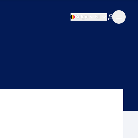
België
NL