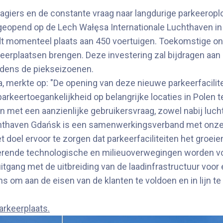
agiers en de constante vraag naar langdurige parkeeroplo
 geopend op de Lech Wałęsa Internationale Luchthaven in
 momenteel plaats aan 450 voertuigen. Toekomstige ontwi
eerplaatsen brengen. Deze investering zal bijdragen aan
jdens de piekseizoenen.
ka, merkte op: "De opening van deze nieuwe parkeerfacili
arkeertoegankelijkheid op belangrijke locaties in Polen t
 met een aanzienlijke gebruikersvraag, zowel nabij lucht
uchthaven Gdańsk is een samenwerkingsverband met onze
et doel ervoor te zorgen dat parkeerfaciliteiten het groe
rende technologische en milieuoverwegingen worden vo
tgang met de uitbreiding van de laadinfrastructuur voor 
s om aan de eisen van de klanten te voldoen en in lijn te
arkeerplaats.