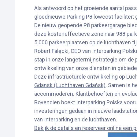
Als antwoord op het groeiende aantal pass
gloednieuwe Parking P8 lowcost faciliteit
De nieuw geopende P8 parkeergarage biedt
deze kosteneffectieve zone naar 988 park
5.000 parkeerplaatsen op de luchthaven ti
Robert Falęcki, CEO van Interparking Pols
stap in onze langetermijnstrategie om de p
ontwikkeling van onze diensten in gebieden
Deze infrastructurele ontwikkeling op L
Gdansk (Luchthaven Gdańsk)
. Samen is h
accommoderen. Klantbehoeften en evolue
Bovendien boekt Interparking Polska voorui
investeringen gedaan in nieuwe laadstation
van Interparking en de luchthaven.
Bekijk de details en reserveer online een p