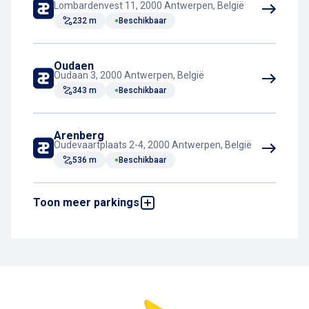
Lombardenvest 11, 2000 Antwerpen, België
232 m
Beschikbaar
Tramverbinding
Oudaen
Oudaan 3, 2000 Antwerpen, België
343 m
Beschikbaar
Arenberg
Oudevaartplaats 2-4, 2000 Antwerpen, België
536 m
Beschikbaar
Toon meer parkings
Horta
Hopland 24, 2000 Antwerpen, België
551 m
Beschikbaar
Stadsschouwburg
Meistraat 4, 2000 Antwerpen, België
570 m
Beschikbaar