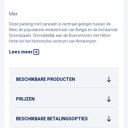
Meir
Deze parking met carwash is centraal gelegen tussen de
Meir, de populairste winkelstraat van België en de befaamde
Groenplaats. Onmiddellijk aan de Boerentoren, het Hilton
Hotel en het historische centrum van Antwerpen.
Lees meer
Ontdek onze
premium carwash
in deze parking.
BESCHIKBARE PRODUCTEN
PRIJZEN
BESCHIKBARE BETALINGSOPTIES