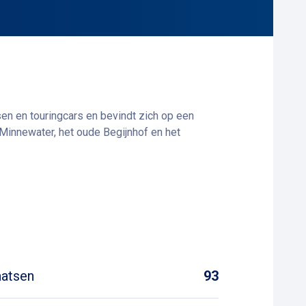
en en touringcars en bevindt zich op een
 Minnewater, het oude Begijnhof en het
voersdiensten. De directe toegang tot de
e verbinding met de iconische
aatsen
93