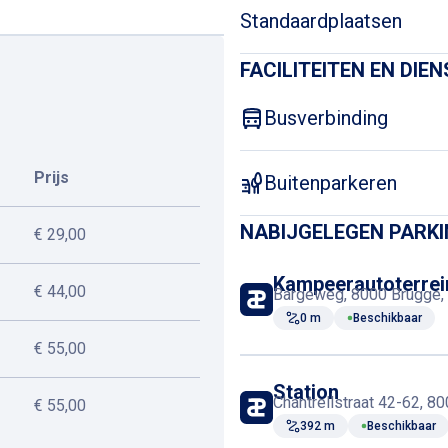
Standaardplaatsen
FACILITEITEN EN DIE
Busverbinding
Prijs
Buitenparkeren
NABIJGELEGEN PARK
€ 29,00
Kampeerautoterrei
€ 44,00
Bargeweg, 8000 Brugge, 
0 m
Beschikbaar
€ 55,00
Station
Chantrellstraat 42-62, 8
€ 55,00
392 m
Beschikbaar