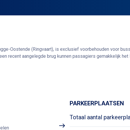
ugge-Oostende (Ringvaart), is exclusief voorbehouden voor buss
a een recent aangelegde brug kunnen passagiers gemakkelijk het
oertuigen, ideaal voor groepen op excursie of toeristische ver
Routebeschrijving
aankomst en het vertrek van touringcars en zorgt voor een snell
PARKEERPLAATSEN
Totaal aantal parkeerpl
delen