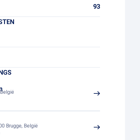
93
NSTEN
INGS
n
België
000 Brugge, België