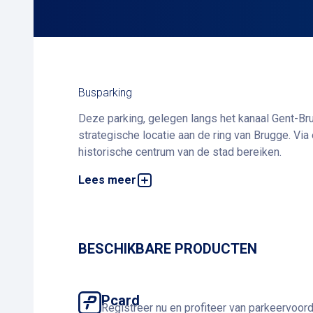
Busparking
Deze parking, gelegen langs het kanaal Gent-Br
strategische locatie aan de ring van Brugge. Vi
historische centrum van de stad bereiken.
Lees meer
Deze openluchtparking is ontworpen voor grote v
belangrijkste verkeersaders vergemakkelijkt de 
bezienswaardigheden van Brugge.
BESCHIKBARE PRODUCTEN
Pcard
Registreer nu en profiteer van parkeervoor