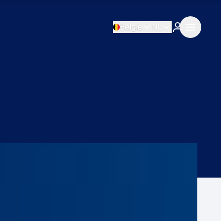
België
NL