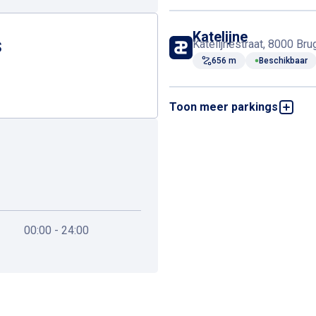
Katelijne
Katelijnestraat, 8000 Bru
S
656 m
Beschikbaar
Toon meer parkings
Oesterparking
Koning Albert I-laan, 800
784 m
Beschikbaar
Zilverpand
Zilverstraat 32, 8000 Bru
1,2 km
Beschikbaar
00:00 - 24:00