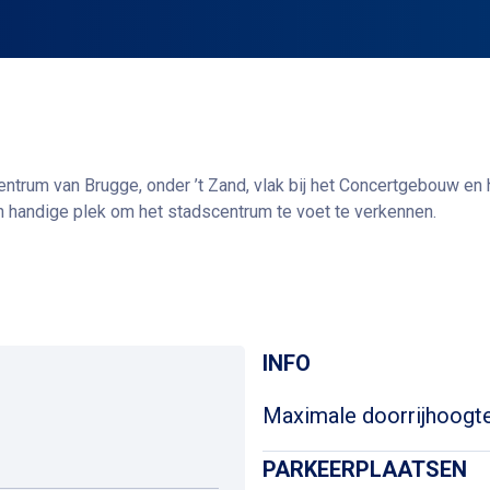
ntrum van Brugge, onder ’t Zand, vlak bij het Concertgebouw en h
en handige plek om het stadscentrum te voet te verkennen.
ietslift gemakkelijk toegang biedt tot niveau -1. De parking is 
Routebeschrijving
van de fietsen te garanderen.
elstraten, musea, grachten en belangrijkste culturele bezienswa
nvoudig naar andere wijken van de stad kunt reizen.
INFO
Maximale doorrijhoogt
PARKEERPLAATSEN