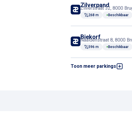
Zilverpand
Zilverstraat 32, 8000 Bru
268 m
Beschikbaar
Biekorf
Naaldenstraat 8, 8000 Br
596 m
Beschikbaar
Toon meer parkings
Oesterparking
Koning Albert I-laan, 800
941 m
Beschikbaar
Centrum Ezelstraa
Hugo Losschaertstraat 5
965 m
Beschikbaar