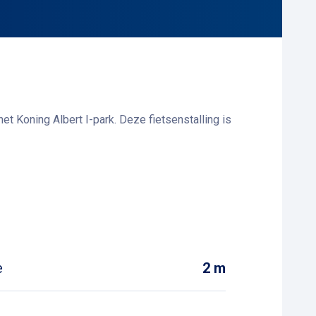
et Koning Albert I-park. Deze fietsenstalling is
24 uur per dag geopend en beschikt over 872
ardigheden van Brugge. De parking is ook goed
e
2 m