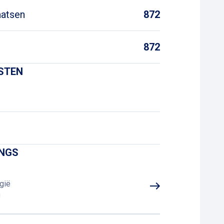
aatsen
872
872
NSTEN
INGS
gië