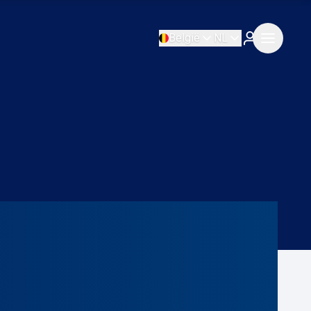
België
NL