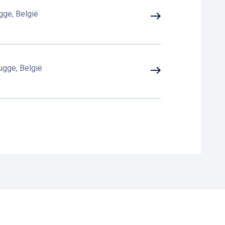
gge, België
ugge, België
0 Brugge, België
t
, 8000 Brugge, België