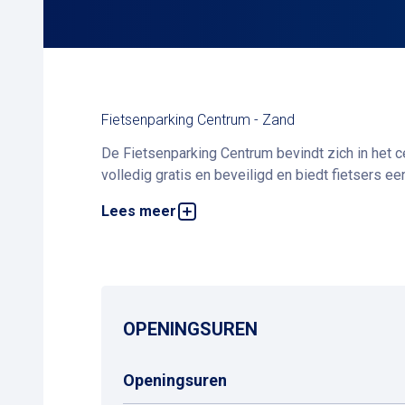
Fietsenparking Centrum - Zand
De Fietsenparking Centrum bevindt zich in het ce
volledig gratis en beveiligd en biedt fietsers e
Lees meer
De ingang ligt in de Noordzandstraat, waar een f
plaatsen, met continu toezicht om de veiligheid 
Door de centrale ligging bereikt u snel de wink
bereikbaar met het openbaar vervoer, zodat u ee
OPENINGSUREN
Openingsuren