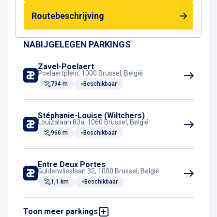
kermissen van België.
Om de festiviteiten gemakkelijk te bereiken, ligt
Routebeschrijving
parking Hallepoort-Voorplein op slechts enkele
minuten wandelen van de foor. Tijdens de
NABIJGELEGEN PARKINGS
volledige duur van het evenement kunt u genieten
van een voordeeltarief van
€ 5
:
op weekdagen
Zavel-Poelaert
van 15.00 uur tot 2.00 uur
en
de hele dag
Poelaertplein, 1000 Brussel, België
tijdens weekends en feestdagen
.
794 m
Beschikbaar
Stéphanie-Louise (Wiltchers)
Louizalaan 83a, 1060 Brussel, België
966 m
Beschikbaar
Entre Deux Portes
Guldenvlieslaan 32, 1000 Brussel, België
1,1 km
Beschikbaar
Toon meer parkings
Guldenvlies