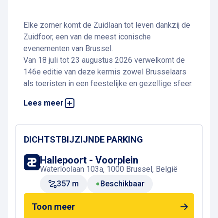
Elke zomer komt de Zuidlaan tot leven dankzij de
Zuidfoor, een van de meest iconische
evenementen van Brussel.
Van 18 juli tot 23 augustus 2026 verwelkomt de
146e editie van deze kermis zowel Brusselaars
als toeristen in een feestelijke en gezellige sfeer.
Lees meer
Met bijna 130 attracties tussen de Hallepoort en
de Anderlechtsepoort biedt de Zuidfoor een
gevarieerd aanbod voor alle leeftijden:
spectaculaire attracties, familieattracties,
DICHTSTBIJZIJNDE PARKING
behendigheidsspelen en traditionele lekkernijen.
Hallepoort - Voorplein
Als echte Brusselse instelling maakt dit
Waterloolaan 103a, 1000 Brussel, België
evenement al meer dan een eeuw deel uit van het
357 m
Beschikbaar
erfgoed van de hoofdstad. De unieke combinatie
van kermistradities en vernieuwing trekt elk jaar
Toon meer
talrijke bezoekers naar een van de grootste