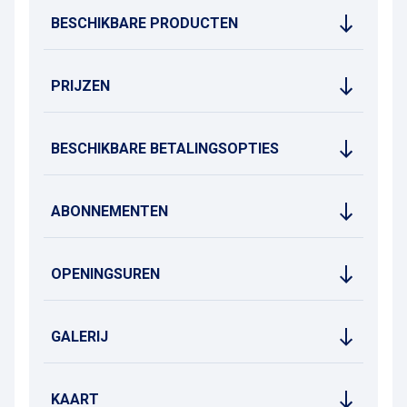
In de directe omgeving vindt u winkels, restaurants en
BESCHIKBARE PRODUCTEN
culturele bezienswaardigheden zoals het theater NTGent of
het Design Museum
PRIJZEN
BESCHIKBARE BETALINGSOPTIES
ABONNEMENTEN
OPENINGSUREN
GALERIJ
KAART