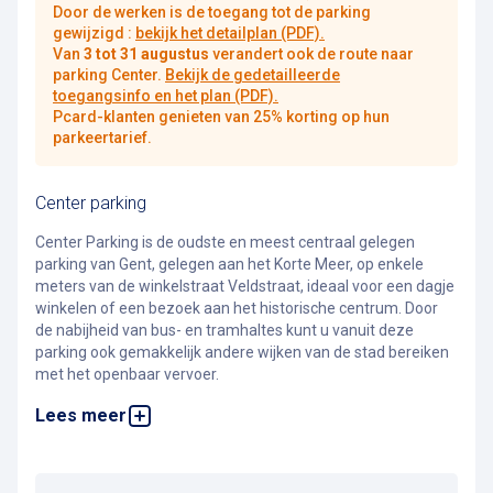
Door de werken is de toegang tot de parking
gewijzigd :
bekijk het detailplan (PDF).
Van
3 tot 31 augustus
verandert ook de route naar
parking Center.
Bekijk de gedetailleerde
toegangsinfo en het plan (PDF).
Pcard-klanten genieten van 25% korting op hun
parkeertarief.
Center parking
Center Parking is de oudste en meest centraal gelegen
parking van Gent, gelegen aan het Korte Meer, op enkele
meters van de winkelstraat Veldstraat, ideaal voor een dagje
winkelen of een bezoek aan het historische centrum. Door
de nabijheid van bus- en tramhaltes kunt u vanuit deze
parking ook gemakkelijk andere wijken van de stad bereiken
met het openbaar vervoer.
Lees meer
De parking is 24 uur per dag geopend, beschikt over 16
laadpunten voor elektrische auto's en biedt studenten- en
tijdelijke abonnementen aan.