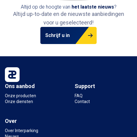
Altijd op de hoogte van
het
laatste nieuws
?
Altijd up-to-date en de nieuwste aanbiedingen
voor u geselecteerd!
Schrijf u in
Ons aanbod
Support
Onze producten
FAQ
Onze diensten
Contact
Over
Over Interparking
Nieuws