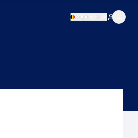
België
NL