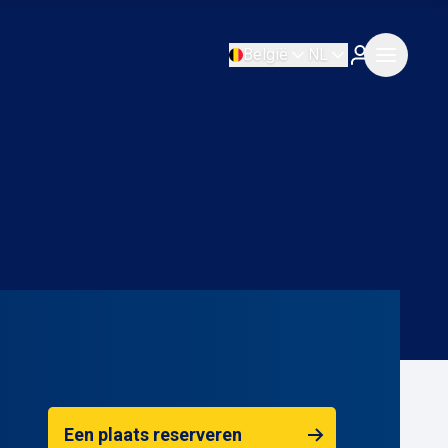
België
NL
Een plaats reserveren