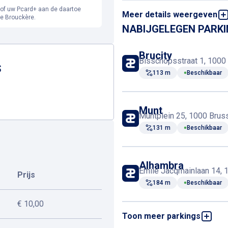
t of uw Pcard+ aan de daartoe
Meer details weergeven
LPG niet toegestaan
e Brouckère.
NABIJGELEGEN PARK
Online reserveren en
Brucity
Bisschopsstraat 1, 1000 
S
113 m
Beschikbaar
Toiletten
Munt
Tramverbinding
Muntplein 25, 1000 Bruss
131 m
Beschikbaar
Alhambra
Emile Jacqmainlaan 14, 1
Prijs
184 m
Beschikbaar
€ 10,00
Toon meer parkings
Schildknaap
Schildknaapsstraat 11-17