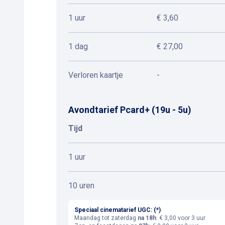
1 uur
€ 3,60
1 dag
€ 27,00
Verloren kaartje
-
Avondtarief Pcard+ (19u - 5u)
Tijd
1 uur
10 uren
Speciaal cinematarief UGC: (*)
Maandag tot zaterdag
na 18h
: € 3,00 voor 3 uur