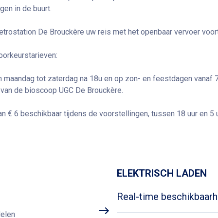
gen in de buurt.
etrostation De Brouckère uw reis met het openbaar vervoer voor
oorkeurstarieven:
van maandag tot zaterdag na 18u en op zon- en feestdagen vanaf 7
l van de bioscoop UGC De Brouckère.
an € 6 beschikbaar tijdens de voorstellingen, tussen 18 uur en 5 u
Routebeschrijving
ELEKTRISCH LADEN
Real-time beschikbaarh
delen