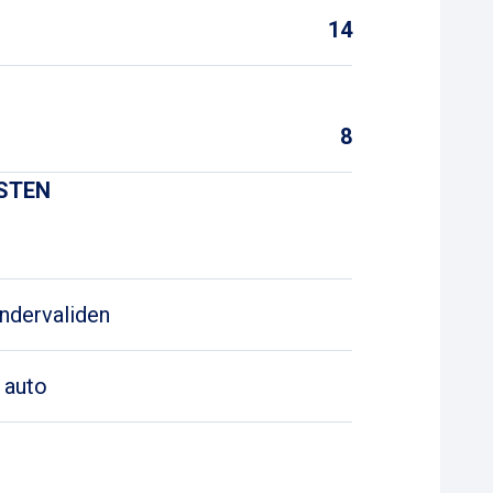
14
8
NSTEN
ndervaliden
 auto