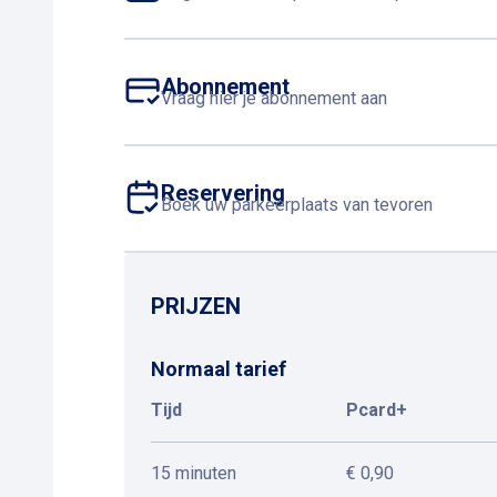
Abonnement
Vraag hier je abonnement aan
Reservering
Boek uw parkeerplaats van tevoren
PRIJZEN
Normaal tarief
Tijd
Pcard+
15 minuten
€ 0,90