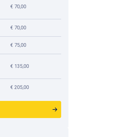
€ 70,00
204 m
Beschikbaar
€ 70,00
Grote Markt
Keizerinlaan, 1000 Bruss
België
€ 75,00
545 m
Beschikbaar
€ 135,00
€ 205,00