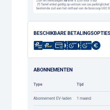
Zon- en feestdagen
na 07h
: € 3,00 voor 3 uur
(*) Tarief enkel geldig op vertoon van uw parkingticke
bestemde zuil aan het onthaal van de bioscoop UGC D
BESCHIKBARE BETALINGSOPTIE
ABONNEMENTEN
Type
Tijd
Abonnement EV-laden
1 maand