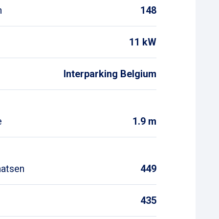
n
148
11 kW
Interparking Belgium
e
1.9 m
aatsen
449
435