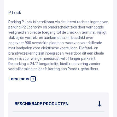
P Lock
Parking P Lock is bereikbaar via de uiterst rechtse ingang van
parking P2 Economy en onderscheidt zich door verhoogde
veiligheid en directe toegang tot de check-in terminal. Hij ligt
vlak bij de vertrek- en aankomsthal en beschikt over
ongeveer 900 overdekte plaatsen, waarvan verschillende
met laadpalen voor elektrische voertuigen. Diefstal- en
brandverzekering zijn inbegrepen, waardoor dit een ideale
keuze is voor wie gemoedsrust wil of langer parkeert.
De parking is 24/7 toegankelijk, biedt reservering zonder
voorafbetaling en geeft korting aan Pcard+-gebruikers.
Lees meer
Om voor u de beste parking op Brussels Airport te vinden,
kunt u terecht op
onze website
.
BESCHIKBARE PRODUCTEN