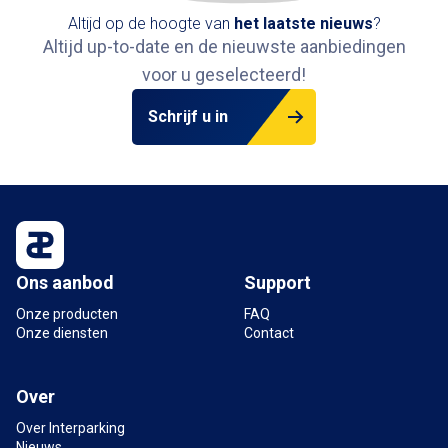
Altijd op de hoogte van
het
laatste nieuws
?
Altijd up-to-date en de nieuwste aanbiedingen
voor u geselecteerd!
Schrijf u in
Ons aanbod
Support
Onze producten
FAQ
Onze diensten
Contact
Over
Over Interparking
Nieuws