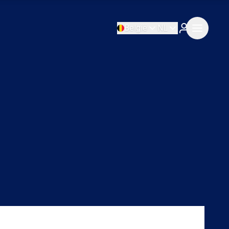
België
NL